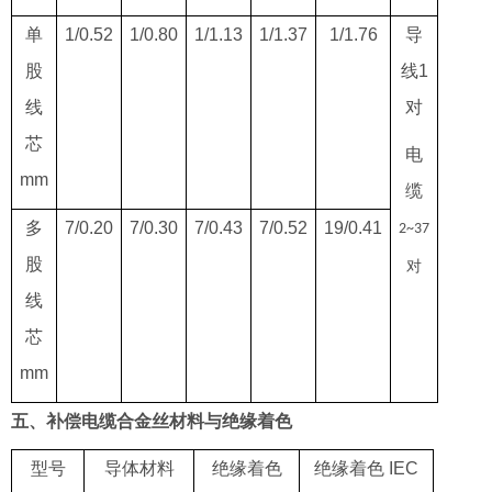
单
1/0.52
1/0.80
1/1.13
1/1.37
1/1.76
导
股
线1
线
对
芯
电
mm
缆
多
7/0.20
7/0.30
7/0.43
7/0.52
19/0.41
2~37
股
对
线
芯
mm
五、补偿电缆合金丝材料与绝缘着色
型号
导体材料
绝缘着色
绝缘着色 IEC