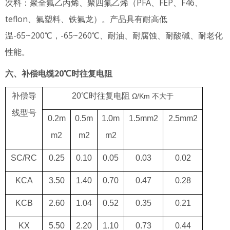
次料：聚全氟乙丙烯、聚四氟乙烯（PFA、FEP、F46、
teflon、氟塑料、铁氟龙）。产品具有耐高低
温-65~200℃，-65~260℃、耐油、耐腐蚀、耐酸碱、耐老化
性能。
六、补偿电缆20℃时往复电阻
补偿导
20℃时往复电阻
Ω/Km 不大于
线型号
0.2m
0.5m
1.0m
1.5mm2
2.5mm2
m2
m2
m2
SC/RC
0.25
0.10
0.05
0.03
0.02
KCA
3.50
1.40
0.70
0.47
0.28
KCB
2.60
1.04
0.52
0.35
0.21
KX
5.50
2.20
1.10
0.73
0.44