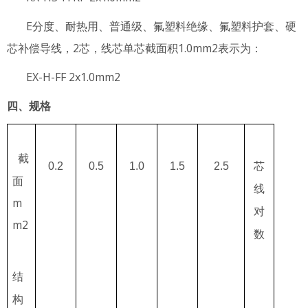
E分度、耐热用、普通级、氟塑料绝缘、氟塑料护套、硬
芯补偿导线，2芯，线芯单芯截面积1.0mm2表示为：
EX-H-FF 2x1.0mm2
四、规格
截
0.2
0.5
1.0
1.5
2.5
芯
面
线
m
对
m2
数
结
构