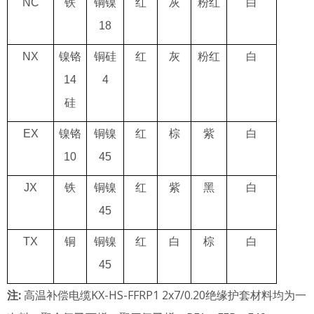
NC
铁
铜镍
红
灰
粉红
白
18
NX
镍铬
铜硅
红
灰
粉红
白
14
4
硅
EX
镍铬
铜镍
红
棕
紫
白
10
45
JX
铁
铜镍
红
紫
黑
白
45
TX
铜
铜镍
红
白
棕
白
45
注:
高温补偿电缆KX-HS-FFRP1 2x7/0.20绝缘护套材料均为一