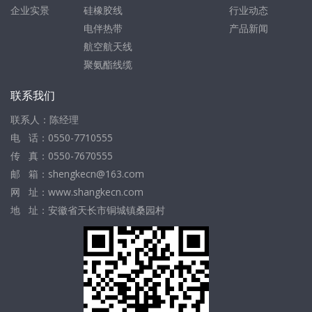
企业实景
硅橡胶线
行业动态
电伴热带
产品新闻
航空航天线
聚氨酯线缆
联系我们
联系人：陈经理
电 话：0550-7710555
传 真：0550-7670555
邮 箱：shengkecn@163.com
网 址：www.shangkecn.com
地 址：安徽省天长市铜城镇桑园村